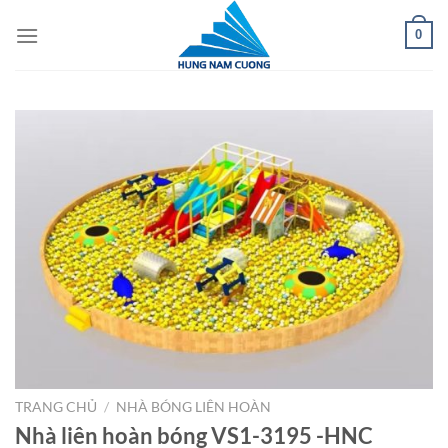
Chuyển
0
đến
nội
dung
TRANG CHỦ
/
NHÀ BÓNG LIÊN HOÀN
Nhà liên hoàn bóng VS1-3195 -HNC