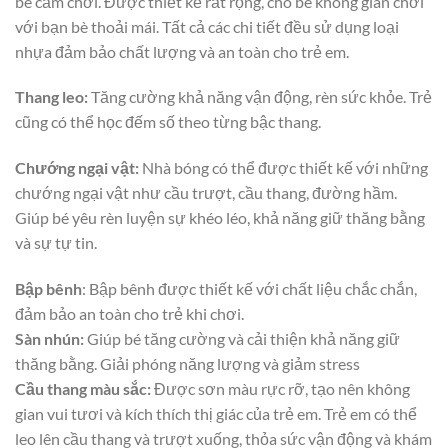
bé cầm chơi. Được thiết kế rất rộng, cho bé không gian chơi
với bạn bè thoải mái. Tất cả các chi tiết đều sử dụng loại
nhựa đảm bảo chất lượng và an toàn cho trẻ em.
Thang leo:
Tăng cường khả năng vận động, rèn sức khỏe. Trẻ
cũng có thể học đếm số theo từng bậc thang.
Chướng ngại vật:
Nhà bóng có thể được thiết kế với những
chướng ngại vật như cầu trượt, cầu thang, đường hầm.
Giúp bé yêu rèn luyện sự khéo léo, khả năng giữ thăng bằng
và sự tự tin.
Bập bênh
: Bập bênh được thiết kế với chất liệu chắc chắn,
đảm bảo an toàn cho trẻ khi chơi.
Sàn nhún:
Giúp bé tăng cường và cải thiện khả năng giữ
thăng bằng. Giải phóng năng lượng và giảm stress
Cầu thang màu sắc:
Được sơn màu rực rỡ, tạo nên không
gian vui tươi và kích thích thị giác của trẻ em. Trẻ em có thể
leo lên cầu thang và trượt xuống, thỏa sức vận động và khám