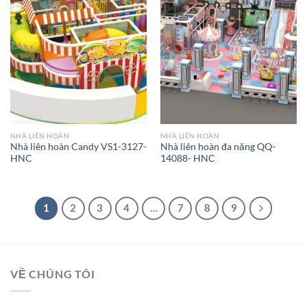
NHÀ LIÊN HOÀN
NHÀ LIÊN HOÀN
Nhà liên hoàn Candy VS1-3127-
Nhà liên hoàn đa năng QQ-
HNC
14088- HNC
1
2
3
4
…
7
8
9
VỀ CHÚNG TÔI