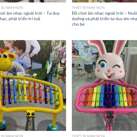
T BỊ MẦM NON
THIẾT BỊ MẦM NON
hơi âm nhạc ngoài trời – Tư duy
Đồ chơi âm nhạc ngoài trời – Nuô
ạc, phát triển trí tuệ
dưỡng và phát triển tư duy âm nh
cho bé
T BỊ MẦM NON
THIẾT BỊ MẦM NON