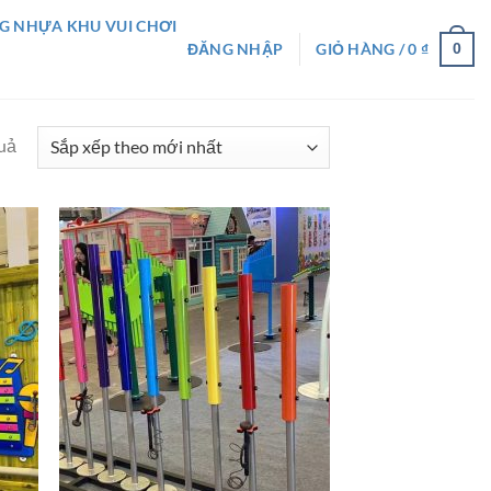
G NHỰA KHU VUI CHƠI
0
ĐĂNG NHẬP
GIỎ HÀNG /
0
₫
quả