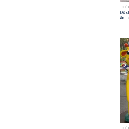
THIẾ
Đồ c
âm nh
THIẾ