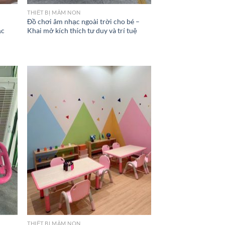
THIẾT BỊ MẦM NON
i
Đồ chơi âm nhạc ngoài trời cho bé –
ạc
Khai mở kích thích tư duy và trí tuệ
THIẾT BỊ MẦM NON