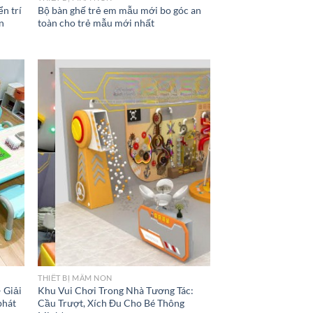
ển trí
Bộ bàn ghế trẻ em mẫu mới bo góc an
ện
toàn cho trẻ mẫu mới nhất
THIẾT BỊ MẦM NON
 Giải
Khu Vui Chơi Trong Nhà Tương Tác:
phát
Cầu Trượt, Xích Đu Cho Bé Thông