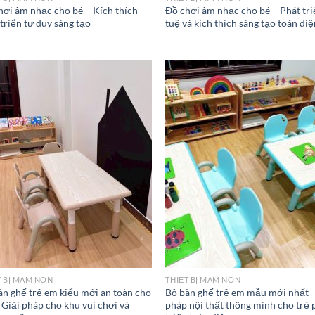
hơi âm nhạc cho bé – Kích thích
Đồ chơi âm nhạc cho bé – Phát tri
triển tư duy sáng tạo
tuệ và kích thích sáng tạo toàn di
T BỊ MẦM NON
THIẾT BỊ MẦM NON
àn ghế trẻ em kiểu mới an toàn cho
Bộ bàn ghế trẻ em mẫu mới nhất –
 Giải pháp cho khu vui chơi và
pháp nội thất thông minh cho trẻ 