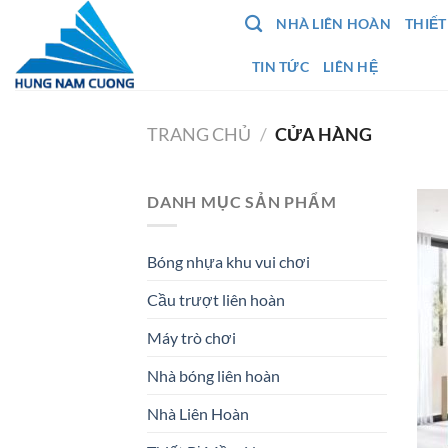
Chuyển
NHÀ LIÊN HOÀN
THIẾT
đến
nội
TIN TỨC
LIÊN HỆ
dung
TRANG CHỦ
/
CỬA HÀNG
DANH MỤC SẢN PHẨM
Bóng nhựa khu vui chơi
Cầu trượt liên hoàn
Máy trò chơi
Nhà bóng liên hoàn
Nhà Liên Hoàn