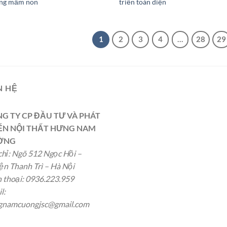
ng mầm non
triển toàn diện
1
2
3
4
…
28
29
N HỆ
G TY CP ĐẦU TƯ VÀ PHÁT
ỂN NỘI THẤT HƯNG NAM
ỜNG
chỉ: Ngõ 512 Ngọc Hồi –
n Thanh Trì – Hà Nội
 thoại: 0936.223.959
l:
gnamcuongjsc@gmail.com