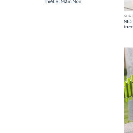
Thiết Bị Mầm Non
NHÀ 
Nhà 
trượt