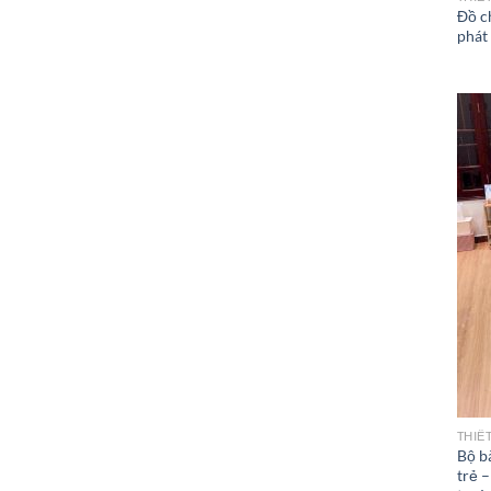
Đồ c
phát 
THIẾ
Bộ b
trẻ –