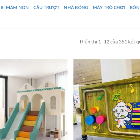
 BỊ MẦM NON
CẦU TRƯỢT
NHÀ BÓNG
MÁY TRÒ CHƠI
BÓN
Hiển thị 1–12 của 351 kết 