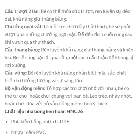
Cầu trượt 2 làn
: Bé có thể thỏa sức trượt, rèn luyện sự dẻo
dai, khả năng giữ thăng bằng.
Chướng ngại vật:
Là một trò chơi đầy thử thách, bé sẽ phải
vượt qua những chướng ngại vật. Để đến đích cuối cùng sau
khi vượt qua thử thách.
Cầu thăng bằng:
Rèn luyện khả năng giữ thăng bằng và khéo
léo. Bé sẽ cùng bạn đi qua cầu, một cách cẩn thận để không bị
rơi xuống.
Cầu vồng:
Bé rèn luyện khả năng nhận biết màu sắc, phát
triển trí tưởng tượng và sự sáng tạo.
Bộ vận động mềm
: Tổ hợp các trò chơi nhỏ với nhau, bé có
thể tự chơi hoặc chơi chung với bạn bè. Leo trèo, nhảy nhót,
hoặc chơi đùa với bộ vận động mềm theo ý thích.
Chất liệu nhà bóng liên hoàn HNC26
Phụ kiện bằng nhựa LLDPE.
Nhựa mềm PVC