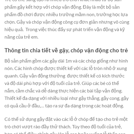
phẩm gậy kết hợp với chóp vận động. Đây là một bộ sản
phẩm đồ chơi được nhiều trường mầm non, trường học lựa
chọn. Gậy và chóp vận động công cụ đơn giản nhưng vô cùng
hiệu quả. Trong việc thúc đẩy sự phát triển vận động và kỹ
năng của trẻ em.
Thông tin chia tiết về gậy, chóp vận động cho trẻ
Bộ sản phẩm gồm các gậy dài 1m và các chóp giống như hình
nón. Các hình chóp được thiết kế với các lỗ tròn nhỏ ở xung
quanh. Gậy vận động thường được thiết kế có kích thước
và độ dài phù hợp với độ tuổi của trẻ. Giúp các bé có thể
nắm, cầm chắc và dễ dàng thực hiện các bài tập vận động.
Thiết kế đa dạng với nhiều loại như gậy thẳng, gậy cong, gậy
có quả cầu ở đầu,… tạo ra sự đa dạng trong các hoạt động.
Có thể sử dụng gậy đặt vào các lỗ ở chóp để tạo cho trẻ một
trò chơi vượt rào đầy thử thách. Tùy theo độ tuổi của trẻ,
bạn có thể điều chỉnh gậy lên lỗ cao hoặc xuống lỗ thấp sao