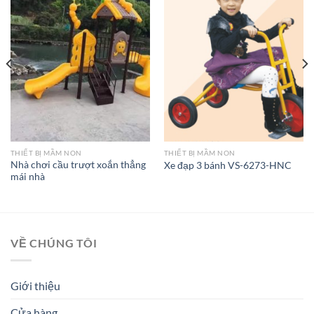
THIẾT BỊ MẦM NON
THIẾT BỊ MẦM NON
Nhà chơi cầu trượt xoắn thẳng
Xe đạp 3 bánh VS-6273-HNC
mái nhà
VỀ CHÚNG TÔI
Giới thiệu
Cửa hàng