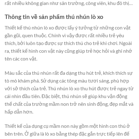
rất nhiều không gian như sân trường, công viên, khu đô thị…
Thông tin về sản phẩm thú nhún lò xo
Thiết kế thú nhún lò xo được lấy ý tưởng từ những con vật
gần gũi, quen thuộc. Chính vì vậy được rất nhiều trẻ yêu
thích, bởi luôn tạo được sự thích thú cho trẻ khi chơi. Ngoài
ra, thiết kế hình con vật này cũng giúp trẻ học hỏi và ghi nhớ
tên các con vật.
Màu sắc của thú nhún rất đa dạng thu hút trẻ, khích thích sự
tò mò khám phá. Sử dụng các tông màu tươi sáng, phù hợp
với sở thích của trẻ. Thú nhún lò xo thu hút được trẻ ngay từ
cái nhìn đầu tiên. Đặc biệt, thú nhún sẽ giúp khu vận động
thể chất của trường mầm non trở nên sinh động, đẹp mắt và
hấp dẫn hơn.
Thiết kế của dụng cụ mầm non này gồm một hình con thú ở
bên trên. Ở giữa là lò xo bằng thép đặc gắn trực tiếp lên đế